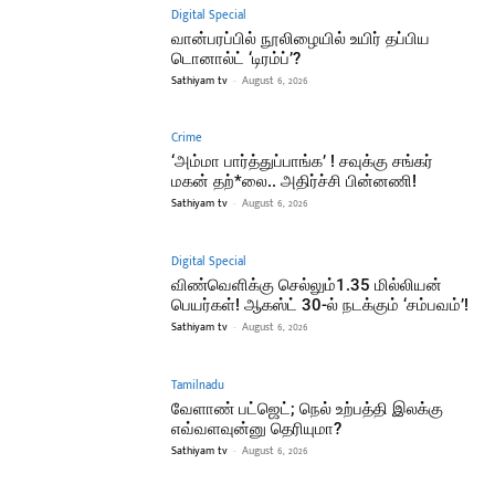
Digital Special
வான்பரப்பில் நூலிழையில் உயிர் தப்பிய
டொனால்ட் ‘டிரம்ப்’?
Sathiyam tv
-
August 6, 2026
Crime
‘அம்மா பார்த்துப்பாங்க’ ! சவுக்கு சங்கர்
மகன் தற்*லை.. அதிர்ச்சி பின்னணி!
Sathiyam tv
-
August 6, 2026
Digital Special
விண்வெளிக்கு செல்லும்1.35 மில்லியன்
பெயர்கள்! ஆகஸ்ட் 30-ல் நடக்கும் ‘சம்பவம்’!
Sathiyam tv
-
August 6, 2026
Tamilnadu
வேளாண் பட்ஜெட்; நெல் உற்பத்தி இலக்கு
எவ்வளவுன்னு தெரியுமா?
Sathiyam tv
-
August 6, 2026