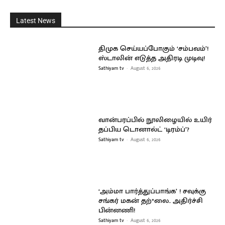
Latest News
திமுக செய்யப்போகும் ‘சம்பவம்’!
ஸ்டாலின் எடுத்த அதிரடி முடிவு!
Sathiyam tv
-
August 6, 2026
வான்பரப்பில் நூலிழையில் உயிர்
தப்பிய டொனால்ட் ‘டிரம்ப்’?
Sathiyam tv
-
August 6, 2026
‘அம்மா பார்த்துப்பாங்க’ ! சவுக்கு
சங்கர் மகன் தற்*லை.. அதிர்ச்சி
பின்னணி!
Sathiyam tv
-
August 6, 2026