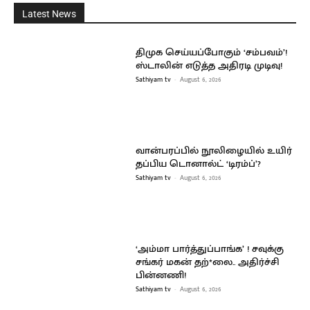
Latest News
திமுக செய்யப்போகும் ‘சம்பவம்’!
ஸ்டாலின் எடுத்த அதிரடி முடிவு!
Sathiyam tv
-
August 6, 2026
வான்பரப்பில் நூலிழையில் உயிர்
தப்பிய டொனால்ட் ‘டிரம்ப்’?
Sathiyam tv
-
August 6, 2026
‘அம்மா பார்த்துப்பாங்க’ ! சவுக்கு
சங்கர் மகன் தற்*லை.. அதிர்ச்சி
பின்னணி!
Sathiyam tv
-
August 6, 2026