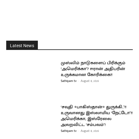
Latest News
முஸ்லிம் நாடுகளைப் பிரிக்கும்
‘அமெரிக்கா’? ஈரான் அதிபரின்
உருக்கமான கோரிக்கை!!
Sathiyam tv
-
August 8, 2026
‘சவுதி +பாகிஸ்தான்+ துருக்கி..’!!
உருவானது இஸ்லாமிய ‘நேட்டோ’!!
அமெரிக்கா, இஸ்ரேலை
அலறவிட்ட ‘சம்பவம்’!
Sathiyam tv
-
August 8, 2026