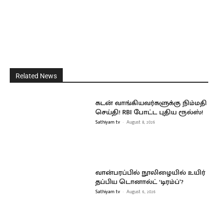
Related News
கடன் வாங்கியவர்களுக்கு நிம்மதி
செய்தி! RBI போட்ட புதிய ரூல்ஸ்!
Sathiyam tv
-
August 8, 2026
வான்பரப்பில் நூலிழையில் உயிர்
தப்பிய டொனால்ட் ‘டிரம்ப்’?
Sathiyam tv
-
August 6, 2026