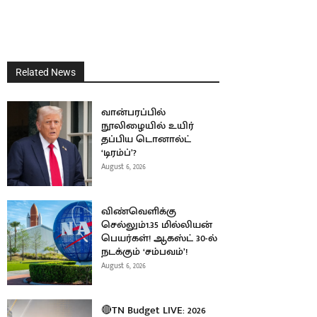
Related News
வான்பரப்பில்
நூலிழையில் உயிர்
தப்பிய டொனால்ட்
‘டிரம்ப்’?
August 6, 2026
விண்வெளிக்கு
செல்லும்1.35 மில்லியன்
பெயர்கள்! ஆகஸ்ட் 30-ல்
நடக்கும் ‘சம்பவம்’!
August 6, 2026
🔴TN Budget LIVE: 2026