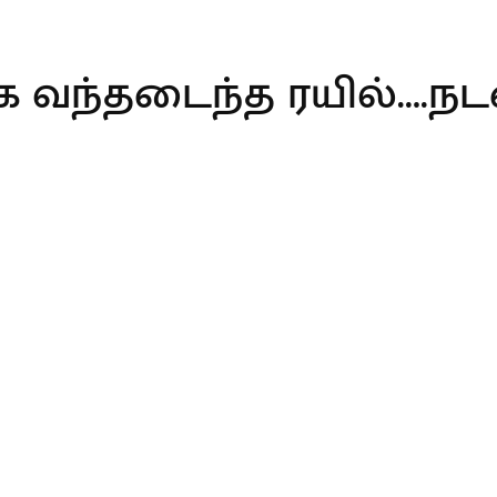
ாக வந்தடைந்த ரயில்….ந