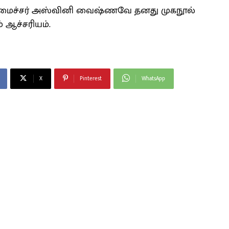
அமைச்சர் அஸ்வினி வைஷ்ணவே தனது முகநூல்
் ஆச்சரியம்.
X
Pinterest
WhatsApp