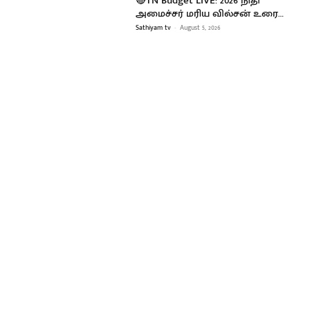
🔴TN Budget LIVE: 2026 நிதி
அமைச்சர் மரிய வில்சன் உரை…
Sathiyam tv
-
August 5, 2026