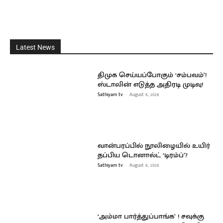
Latest News
திமுக செய்யப்போகும் ‘சம்பவம்’!
ஸ்டாலின் எடுத்த அதிரடி முடிவு!
Sathiyam tv
-
August 6, 2026
வான்பரப்பில் நூலிழையில் உயிர்
தப்பிய டொனால்ட் ‘டிரம்ப்’?
Sathiyam tv
-
August 6, 2026
‘அம்மா பார்த்துப்பாங்க’ ! சவுக்கு