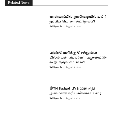
Related News
வான்பரப்பில் நூலிழையில் உயிர்
தப்பிய டொனால்ட் ‘டிரம்ப்’?
Sathiyam tv
-
August 6, 2026
விண்வெளிக்கு செல்லும்1.35
மில்லியன் பெயர்கள்! ஆகஸ்ட் 30-
ல் நடக்கும் ‘சம்பவம்’!
Sathiyam tv
-
August 6, 2026
🔴TN Budget LIVE: 2026 நிதி
அமைச்சர் மரிய வில்சன் உரை…
Sathiyam tv
-
August 5, 2026