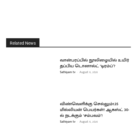
Related News
வான்பரப்பில் நூலிழையில் உயிர்
தப்பிய டொனால்ட் ‘டிரம்ப்’?
Sathiyam tv
-
August 6, 2026
விண்வெளிக்கு செல்லும்1.35
மில்லியன் பெயர்கள்! ஆகஸ்ட் 30-
ல் நடக்கும் ‘சம்பவம்’!
Sathiyam tv
-
August 6, 2026