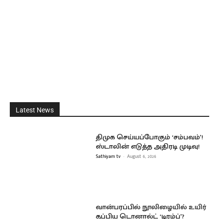
Latest News
திமுக செய்யப்போகும் ‘சம்பவம்’!
ஸ்டாலின் எடுத்த அதிரடி முடிவு!
Sathiyam tv
-
August 6, 2026
வான்பரப்பில் நூலிழையில் உயிர்
தப்பிய டொனால்ட் ‘டிரம்ப்’?