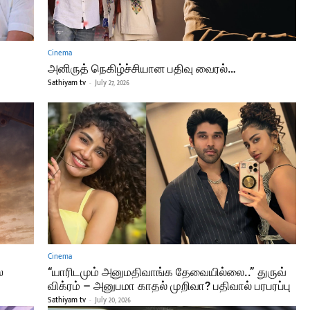
Cinema
அனிருத் நெகிழ்ச்சியான பதிவு வைரல்…
Sathiyam tv
-
July 27, 2026
Cinema
்
“யாரிடமும் அனுமதிவாங்க தேவையில்லை..” துருவ்
விக்ரம் – அனுபமா காதல் முறிவா? பதிவால் பரபரப்பு
Sathiyam tv
-
July 20, 2026