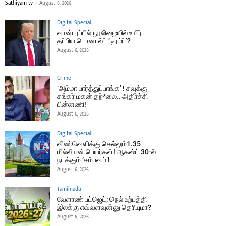
Sathiyam tv
-
August 6, 2026
Digital Special
வான்பரப்பில் நூலிழையில் உயிர்
தப்பிய டொனால்ட் ‘டிரம்ப்’?
August 6, 2026
Crime
‘அம்மா பார்த்துப்பாங்க’ ! சவுக்கு
சங்கர் மகன் தற்*லை.. அதிர்ச்சி
பின்னணி!
August 6, 2026
Digital Special
விண்வெளிக்கு செல்லும்1.35
மில்லியன் பெயர்கள்! ஆகஸ்ட் 30-ல்
நடக்கும் ‘சம்பவம்’!
August 6, 2026
Tamilnadu
வேளாண் பட்ஜெட்; நெல் உற்பத்தி
இலக்கு எவ்வளவுன்னு தெரியுமா?
August 6, 2026