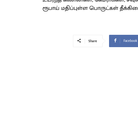
உயர்ந்த கணினிகள், கேமராக்கள், சவுண்ட
ரூபாய் மதிப்புள்ள பொருட்கள் தீக்க
Facebook
Share