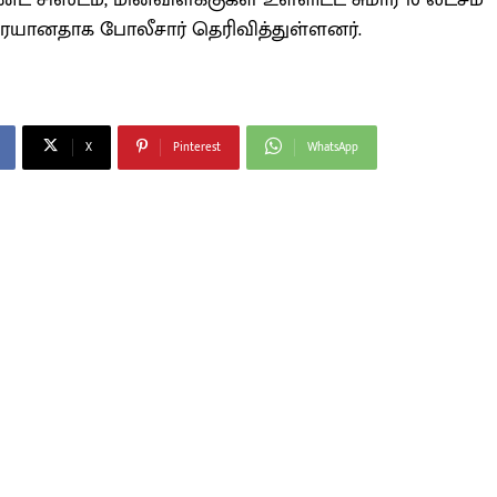
் சிஸ்டம், மின்விளக்குகள் உள்ளிட்ட சுமார் 10 லட்சம்
ிரையானதாக போலீசார் தெரிவித்துள்ளனர்.
X
Pinterest
WhatsApp