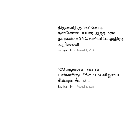
திமுகவிற்கு ‘365’ கோடி
நன்கொடை!! யார் அந்த மர்ம
நபர்கள்? ADR வெளியிட்ட அதிரடி
அறிக்கை!!
Sathiyam tv
-
August 8, 2026
”CM ஆகலனா என்ன
பண்ணிருப்பீங்க..” CM விஜயை
சீண்டிய சீமான்…
Sathiyam tv
-
August 8, 2026