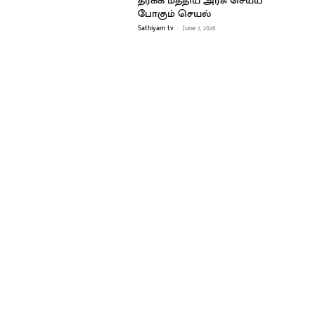
தீர்க்க மத்திய அரசு செய்ய
போகும் செயல்
Sathiyam tv
-
June 7, 2026