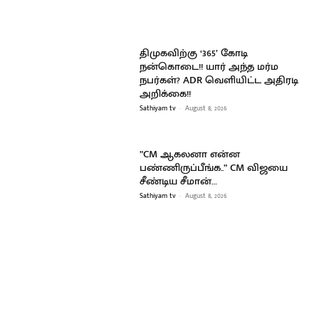
திமுகவிற்கு ‘365’ கோடி
நன்கொடை!! யார் அந்த மர்ம
நபர்கள்? ADR வெளியிட்ட அதிரடி
அறிக்கை!!
Sathiyam tv
-
August 8, 2026
”CM ஆகலனா என்ன
பண்ணிருப்பீங்க..” CM விஜயை
சீண்டிய சீமான்…
Sathiyam tv
-
August 8, 2026