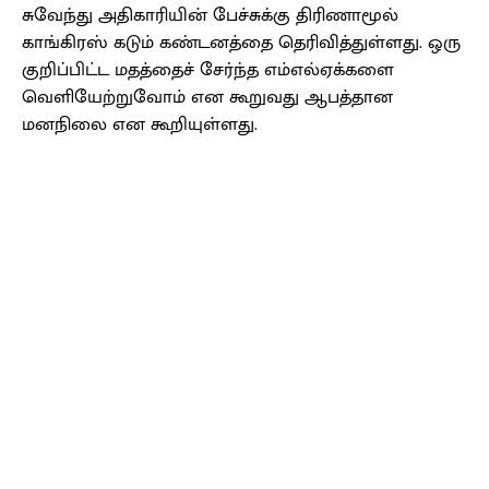
சுவேந்து அதிகாரியின் பேச்சுக்கு திரிணாமூல்
காங்கிரஸ் கடும் கண்டனத்தை தெரிவித்துள்ளது. ஒரு
குறிப்பிட்ட மதத்தைச் சேர்ந்த எம்எல்ஏக்களை
வெளியேற்றுவோம் என கூறுவது ஆபத்தான
மனநிலை என கூறியுள்ளது.
Facebook
X
Pinterest
WhatsApp