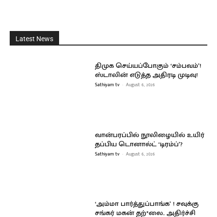
Latest News
திமுக செய்யப்போகும் ‘சம்பவம்’!
ஸ்டாலின் எடுத்த அதிரடி முடிவு!
Sathiyam tv
-
August 6, 2026
வான்பரப்பில் நூலிழையில் உயிர்
தப்பிய டொனால்ட் ‘டிரம்ப்’?
Sathiyam tv
-
August 6, 2026
‘அம்மா பார்த்துப்பாங்க’ ! சவுக்கு
சங்கர் மகன் தற்*லை.. அதிர்ச்சி