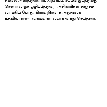
தகவல் அளித்துள்ளார். அதன்படி, சம்பவ இடத்துக்கு
சென்ற லஞ்ச ஒழிப்புத்துறை அதிகாரிகள் லஞ்சம்
வாங்கிய போது, கிராம நிர்வாக அலுவலக
உதவியாளரை கையும் களவுமாக கைது செய்தனர்.
Facebook
X
Pinterest
WhatsApp