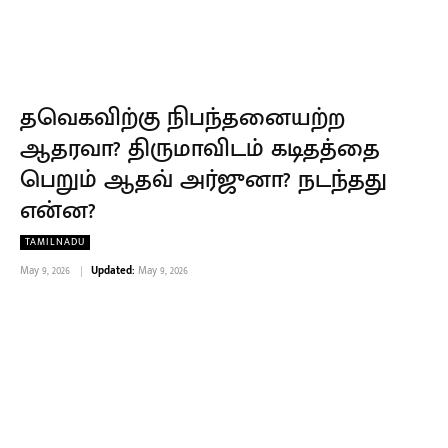
தவெகவிற்கு நிபந்தனையற்ற
ஆதரவா? திருமாவிடம் கடிதத்தை
பெறும் ஆதவ் அர்ஜுனா? நடந்தது
என்ன?
TAMILNADU
May 9, 2026
Updated:
May 9, 2026