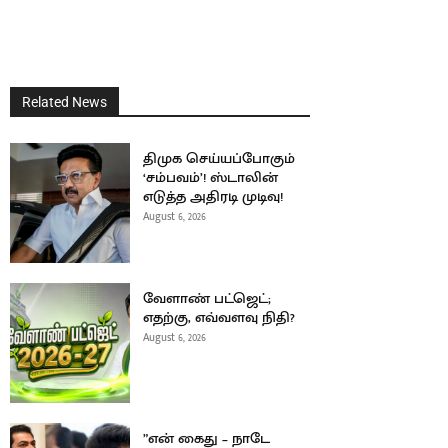
Related News
திமுக செய்யப்போகும்
‘சம்பவம்’! ஸ்டாலின்
எடுத்த அதிரடி முடிவு!
August 6, 2026
வேளாண் பட்ஜெட்;
எதற்கு, எவ்வளவு நிதி?
August 6, 2026
”என் கைது – நாடே