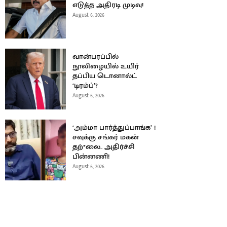
எடுத்த அதிரடி முடிவு!
August 6, 2026
வான்பரப்பில்
நூலிழையில் உயிர்
தப்பிய டொனால்ட்
‘டிரம்ப்’?
August 6, 2026
‘அம்மா பார்த்துப்பாங்க’ !
சவுக்கு சங்கர் மகன்
தற்*லை.. அதிர்ச்சி
பின்னணி!
August 6, 2026