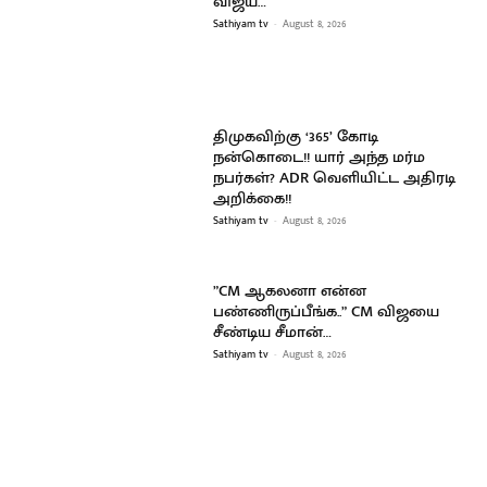
விஜய்…
Sathiyam tv
-
August 8, 2026
திமுகவிற்கு ‘365’ கோடி
நன்கொடை!! யார் அந்த மர்ம
நபர்கள்? ADR வெளியிட்ட அதிரடி
அறிக்கை!!
Sathiyam tv
-
August 8, 2026
”CM ஆகலனா என்ன
பண்ணிருப்பீங்க..” CM விஜயை
சீண்டிய சீமான்…
Sathiyam tv
-
August 8, 2026