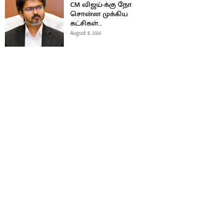
CM விஜய்-க்கு நோ
சொன்ன முக்கிய
கட்சிகள்…
August 8, 2026