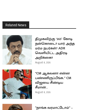
Related News
திமுகவிற்கு ‘365’ கோடி
நன்கொடை!! யார் அந்த
மர்ம நபர்கள்? ADR
வெளியிட்ட அதிரடி
அறிக்கை!!
August 8, 2026
”CM ஆகலனா என்ன
பண்ணிருப்பீங்க..” CM
விஜயை சீண்டிய
சீமான்…
August 8, 2026
”நாங்க வரமாட்டோம்” –