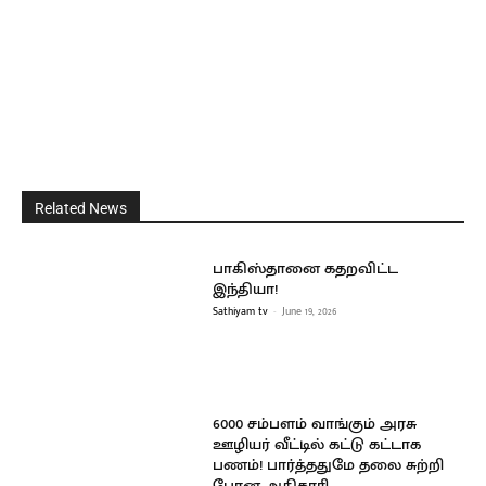
Related News
பாகிஸ்தானை கதறவிட்ட
இந்தியா!
Sathiyam tv
-
June 19, 2026
6000 சம்பளம் வாங்கும் அரசு
ஊழியர் வீட்டில் கட்டு கட்டாக
பணம்! பார்த்ததுமே தலை சுற்றி
போன அதிகாரி