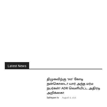
Latest News
திமுகவிற்கு ‘365’ கோடி
நன்கொடை!! யார் அந்த மர்ம
நபர்கள்? ADR வெளியிட்ட அதிரடி
அறிக்கை!!
Sathiyam tv
-
August 8, 2026