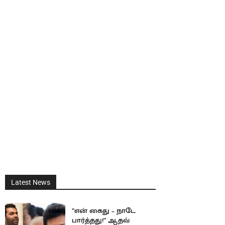
Latest News
”என் கைது – நாடே
பார்த்தது!” ஆதவ்