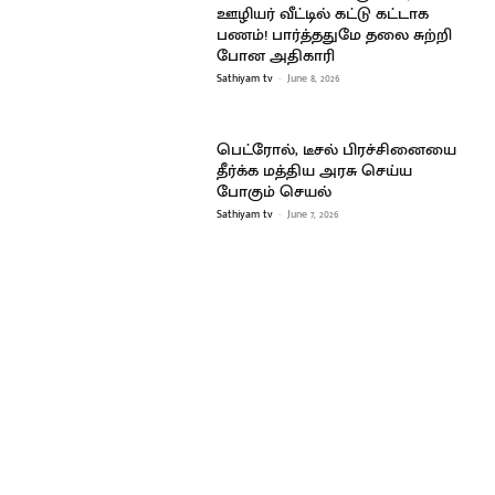
ஊழியர் வீட்டில் கட்டு கட்டாக
பணம்! பார்த்ததுமே தலை சுற்றி
போன அதிகாரி
Sathiyam tv
-
June 8, 2026
பெட்ரோல், டீசல் பிரச்சினையை
தீர்க்க மத்திய அரசு செய்ய
போகும் செயல்
Sathiyam tv
-
June 7, 2026