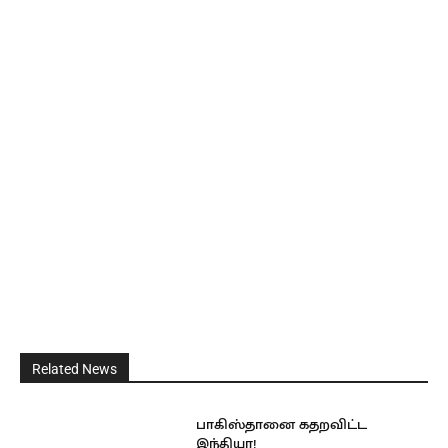
Related News
பாகிஸ்தானை கதறவிட்ட
இந்தியா!