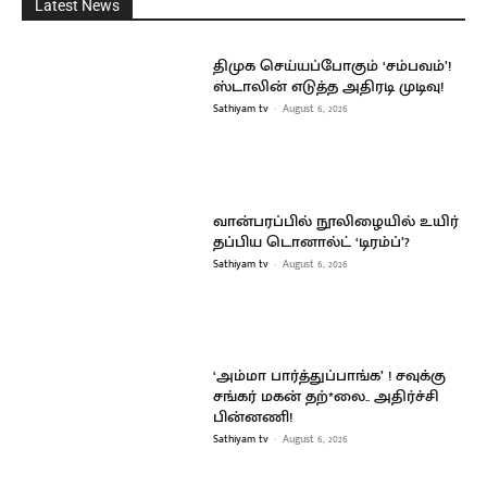
Latest News
திமுக செய்யப்போகும் ‘சம்பவம்’!
ஸ்டாலின் எடுத்த அதிரடி முடிவு!
Sathiyam tv
-
August 6, 2026
வான்பரப்பில் நூலிழையில் உயிர்
தப்பிய டொனால்ட் ‘டிரம்ப்’?
Sathiyam tv
-
August 6, 2026
‘அம்மா பார்த்துப்பாங்க’ ! சவுக்கு
சங்கர் மகன் தற்*லை.. அதிர்ச்சி
பின்னணி!
Sathiyam tv
-
August 6, 2026