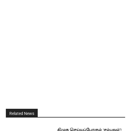
Related News
திமுக செய்யப்போகும் ‘சம்பவம்’!