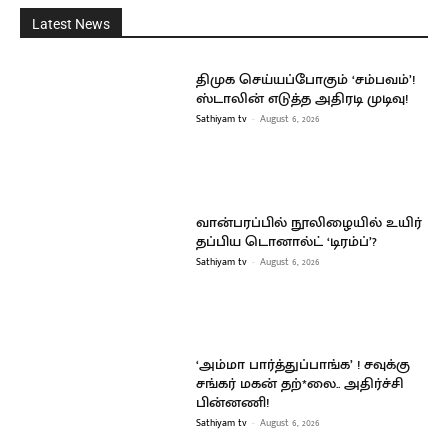
Latest News
திமுக செய்யப்போகும் ‘சம்பவம்’!
ஸ்டாலின் எடுத்த அதிரடி முடிவு!
Sathiyam tv
-
August 6, 2026
வான்பரப்பில் நூலிழையில் உயிர்
தப்பிய டொனால்ட் ‘டிரம்ப்’?
Sathiyam tv
-
August 6, 2026
‘அம்மா பார்த்துப்பாங்க’ ! சவுக்கு
சங்கர் மகன் தற்*லை.. அதிர்ச்சி
பின்னணி!
Sathiyam tv
-
August 6, 2026