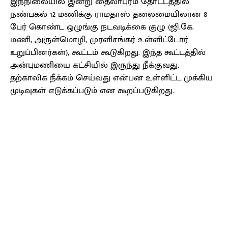
இந்நிலையில் இன்று தைலாபுரம் தோட்டத்தில்
நண்பகல் 12 மணிக்கு ராமதாஸ் தலைமையிலான 8
பேர் கொண்ட ஒழுங்கு நடவடிக்கை குழு (ஜி.கே.
மணி, அருள்மொழி, முரளிசங்கர் உள்ளிட்டோர்
உறுப்பினர்கள்), கூட்டம் கூடுகிறது. இந்த கூட்டத்தில்
அன்புமணியை கட்சியில் இருந்து நீக்குவது,
தற்காலிக நீக்கம் செய்வது என்பன உள்ளிட்ட முக்கிய
முடிவுகள் எடுக்கப்படும் என கூறப்படுகிறது.
Facebook
X
Pinterest
WhatsApp