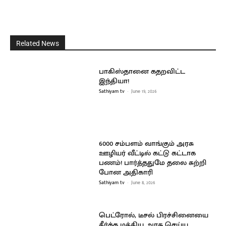
Related News
பாகிஸ்தானை கதறவிட்ட
இந்தியா!
Sathiyam tv
-
June 19, 2026
6000 சம்பளம் வாங்கும் அரசு
ஊழியர் வீட்டில் கட்டு கட்டாக
பணம்! பார்த்ததுமே தலை சுற்றி
போன அதிகாரி
Sathiyam tv
-
June 8, 2026
பெட்ரோல், டீசல் பிரச்சினையை
தீர்க்க மத்திய அரசு செய்ய