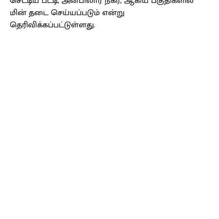
செட்டிய பட்டி, அன்பிலார் நகர், ஆகிய பகுதிகளில்
மின் தடை செய்யப்படும் என்று
தெரிவிக்கப்பட்டுள்ளது.
Facebook
X
Pinterest
WhatsApp