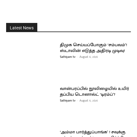
Latest News
திமுக செய்யப்போகும் ‘சம்பவம்’!
ஸ்டாலின் எடுத்த அதிரடி முடிவு!
Sathiyam tv
-
August 6, 2026
வான்பரப்பில் நூலிழையில் உயிர்
தப்பிய டொனால்ட் ‘டிரம்ப்’?
Sathiyam tv
-
August 6, 2026
‘அம்மா பார்த்துப்பாங்க’ ! சவுக்கு