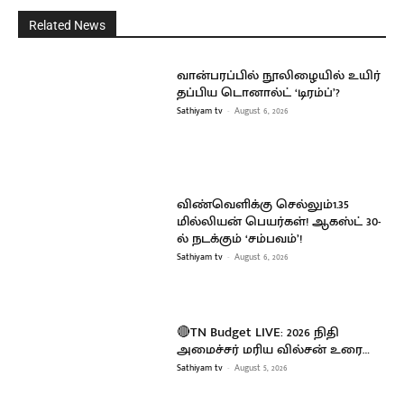
Related News
வான்பரப்பில் நூலிழையில் உயிர்
தப்பிய டொனால்ட் ‘டிரம்ப்’?
Sathiyam tv
-
August 6, 2026
விண்வெளிக்கு செல்லும்1.35
மில்லியன் பெயர்கள்! ஆகஸ்ட் 30-
ல் நடக்கும் ‘சம்பவம்’!
Sathiyam tv
-
August 6, 2026
🔴TN Budget LIVE: 2026 நிதி
அமைச்சர் மரிய வில்சன் உரை…
Sathiyam tv
-
August 5, 2026