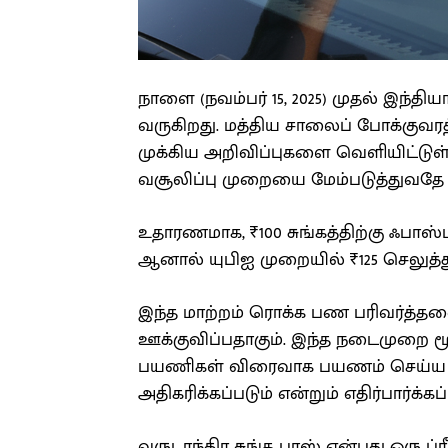
நாளை (நவம்பர் 15, 2025) முதல் இந்த
வருகிறது. மத்திய சாலைப் போக்குவர
முக்கிய அறிவிப்புகளை வெளியிட்டுள
வசூலிப்பு முறையை மேம்படுத்துவதே ப
உதாரணமாக, ₹100 சுங்கத்திற்கு ஃபாஸ
ஆனால் யுபிஐ முறையில் ₹125 செலுத்த
இந்த மாற்றம் ரொக்க பண பரிவர்த்தன
ஊக்குவிப்பதாகும். இந்த நடைமுறை மூலம
பயணிகள் விரைவாக பயணம் செய்ய மு
அதிகரிக்கப்படும் என்றும் எதிர்பார்க்கப
வருடாந்திர சுங்க பாஸ் என்பது ஒரு ப