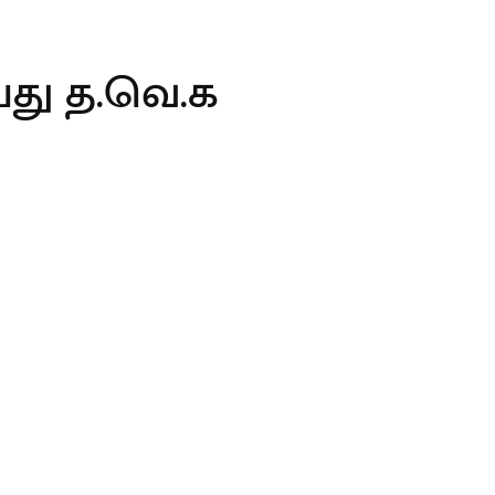
ியது த.வெ.க