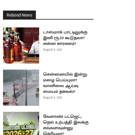
Related News
டாஸ்மாக் பாட்டிலுக்கு
இனி ரூ.20 கூடுதலா?
என்ன காரணம்?
August 8, 2026
சென்னையில் இன்று
மழை பெய்யுமா?
வானிலை ஆய்வு
மையம் தகவல்!!
August 8, 2026
வேளாண் பட்ஜெட்;
நெல் உற்பத்தி இலக்கு
எவ்வளவுன்னு
தெரியுமா?