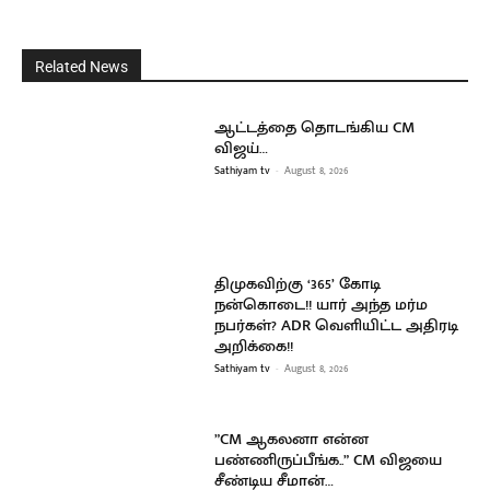
Related News
ஆட்டத்தை தொடங்கிய CM
விஜய்…
Sathiyam tv
-
August 8, 2026
திமுகவிற்கு ‘365’ கோடி
நன்கொடை!! யார் அந்த மர்ம
நபர்கள்? ADR வெளியிட்ட அதிரடி
அறிக்கை!!
Sathiyam tv
-
August 8, 2026
”CM ஆகலனா என்ன
பண்ணிருப்பீங்க..” CM விஜயை
சீண்டிய சீமான்…