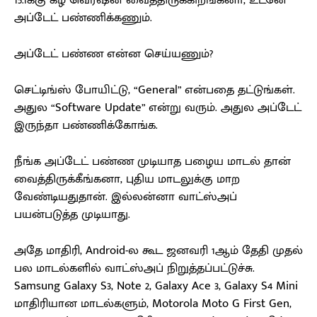
15.1க்கு கீழ் வெர்ஷன் வைத்திருக்கிறீங்கனா, உடனே
அப்டேட் பண்ணிக்கணும்.
அப்டேட் பண்ண என்ன செய்யணும்?
செட்டிங்ஸ் போயிட்டு, “General” என்பதை தட்டுங்கள்.
அதுல “Software Update” என்று வரும். அதுல அப்டேட்
இருந்தா பண்ணிக்கோங்க.
நீங்க அப்டேட் பண்ண முடியாத பழைய மாடல் தான்
வைத்திருக்கீங்கனா, புதிய மாடலுக்கு மாற
வேண்டியதுதான். இல்லன்னா வாட்ஸ்அப்
பயன்படுத்த முடியாது.
அதே மாதிரி, Android-ல கூட ஜனவரி 1ஆம் தேதி முதல்
பல மாடல்களில் வாட்ஸ்அப் நிறுத்தப்பட்டுச்சு.
Samsung Galaxy S3, Note 2, Galaxy Ace 3, Galaxy S4 Mini
மாதிரியான மாடல்களும், Motorola Moto G First Gen,