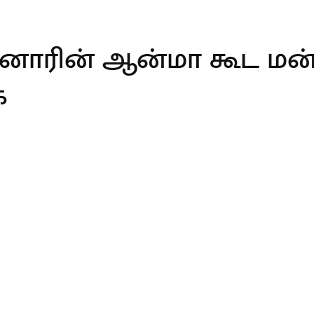
ாரின் ஆன்மா கூட மன்ன
ை