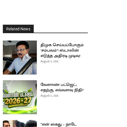
Related News
திமுக செய்யப்போகும்
‘சம்பவம்’! ஸ்டாலின்
எடுத்த அதிரடி முடிவு!
August 6, 2026
வேளாண் பட்ஜெட்;
எதற்கு, எவ்வளவு நிதி?
August 6, 2026
”என் கைது – நாடே