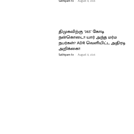
Sathiyam tv
-
August 8, 2026
திமுகவிற்கு ‘365’ கோடி
நன்கொடை!! யார் அந்த மர்ம
நபர்கள்? ADR வெளியிட்ட அதிரடி
அறிக்கை!!
Sathiyam tv
-
August 8, 2026