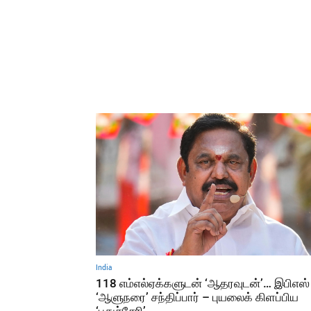
India
118 எம்எல்ஏக்களுடன் ‘ஆதரவுடன்’… இபிஎஸ்
‘ஆளுநரை’ சந்திப்பார் – புயலைக் கிளப்பிய
‘புதுச்சேரி’