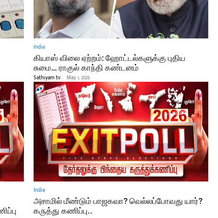
India
கியாஸ் விலை ஏற்றம்: ஹோட்டல்களுக்கு புதிய
சுமை… ராகுல் காந்தி கண்டனம்
Sathiyam tv
-
May 1, 2026
India
அசாமில் மீண்டும் பாஜகவா? வெல்லப்போவது யார்?
ிப்பு
கருத்து கணிப்பு..