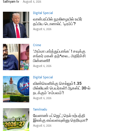
Sathiyam tv
-
August 6, 2026
Digital Special
வான்பரப்பில் நூலிழையில் உயிர்
தப்பிய டொனால்ட் ‘டிரம்ப்’?
August 6, 2026
Crime
‘அம்மா பார்த்துப்பாங்க’ ! சவுக்கு
சங்கர் மகன் தற்*லை.. அதிர்ச்சி
பின்னணி!
August 6, 2026
Digital Special
விண்வெளிக்கு செல்லும்1.35
மில்லியன் பெயர்கள்! ஆகஸ்ட் 30-ல்
நடக்கும் ‘சம்பவம்’!
August 6, 2026
Tamilnadu
வேளாண் பட்ஜெட்; நெல் உற்பத்தி
இலக்கு எவ்வளவுன்னு தெரியுமா?
August 6, 2026