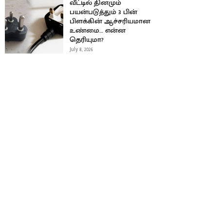
வீட்டில் தினமும்
பயன்படுத்தும் 3 பின்
பிளக்கின் ஆச்சரியமான
உண்மை… என்ன
தெரியுமா?
July 8, 2026