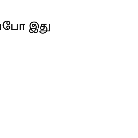
அப்போ இது