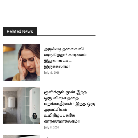
Related News
அடிக்கடி தலைவலி
வருகிறதா? காரணம்
இதுவாக கூட
இருக்கலாம்!!
July 13, 2026
குளிக்கும் முன் இந்த
ஒரு விஷயத்தை
மறக்காதீர்கள்!! இந்த ஒரு
அலட்சியம்
உயிரிழப்புக்கே
காரணமாகலாம்!!
July 8, 2026