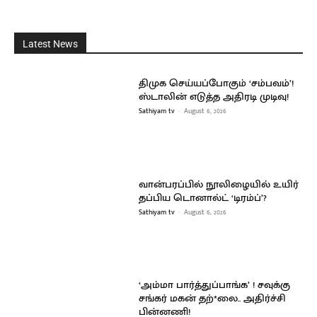
Latest News
திமுக செய்யப்போகும் ‘சம்பவம்’!
ஸ்டாலின் எடுத்த அதிரடி முடிவு!
Sathiyam tv
-
August 6, 2026
வான்பரப்பில் நூலிழையில் உயிர்
தப்பிய டொனால்ட் ‘டிரம்ப்’?
Sathiyam tv
-
August 6, 2026
‘அம்மா பார்த்துப்பாங்க’ ! சவுக்கு
சங்கர் மகன் தற்*லை.. அதிர்ச்சி
பின்னணி!