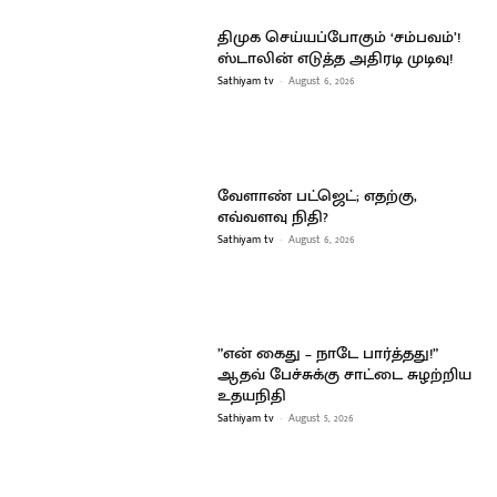
திமுக செய்யப்போகும் ‘சம்பவம்’!
ஸ்டாலின் எடுத்த அதிரடி முடிவு!
Sathiyam tv
-
August 6, 2026
வேளாண் பட்ஜெட்; எதற்கு,
எவ்வளவு நிதி?
Sathiyam tv
-
August 6, 2026
”என் கைது – நாடே பார்த்தது!”
ஆதவ் பேச்சுக்கு சாட்டை சுழற்றிய
உதயநிதி
Sathiyam tv
-
August 5, 2026