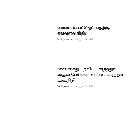
வேளாண் பட்ஜெட்; எதற்கு,
எவ்வளவு நிதி?
Sathiyam tv
-
August 6, 2026
”என் கைது – நாடே பார்த்தது!”
ஆதவ் பேச்சுக்கு சாட்டை சுழற்றிய
உதயநிதி
Sathiyam tv
-
August 5, 2026