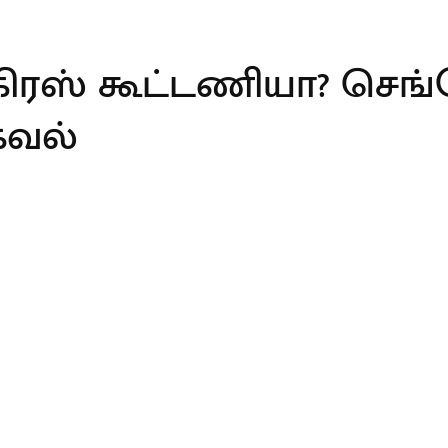
ங்கிரஸ் கூட்டணியா? செ
கவல்