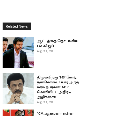
Related News
ஆட்டத்தை தொடங்கிய
CM விஜய்…
August 8, 2026
திமுகவிற்கு ‘365’ கோடி
நன்கொடை!! யார் அந்த
மர்ம நபர்கள்? ADR
வெளியிட்ட அதிரடி
அறிக்கை!!
August 8, 2026
”CM ஆகலனா என்ன