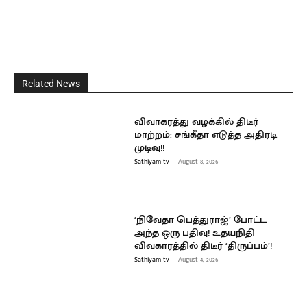
Related News
விவாகரத்து வழக்கில் திடீர்
மாற்றம்: சங்கீதா எடுத்த அதிரடி
முடிவு!!
Sathiyam tv
-
August 8, 2026
‘நிவேதா பெத்துராஜ்’ போட்ட
அந்த ஒரு பதிவு! உதயநிதி
விவகாரத்தில் திடீர் ‘திருப்பம்’!
Sathiyam tv
-
August 4, 2026