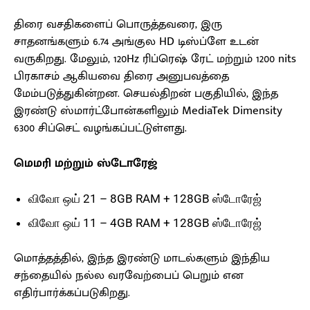
திரை வசதிகளைப் பொருத்தவரை, இரு
சாதனங்களும் 6.74 அங்குல HD டிஸ்ப்ளே உடன்
வருகிறது. மேலும், 120Hz ரிப்ரெஷ் ரேட் மற்றும் 1200 nits
பிரகாசம் ஆகியவை திரை அனுபவத்தை
மேம்படுத்துகின்றன. செயல்திறன் பகுதியில், இந்த
இரண்டு ஸ்மார்ட்போன்களிலும் MediaTek Dimensity
6300 சிப்செட் வழங்கப்பட்டுள்ளது.
மெமரி மற்றும் ஸ்டோரேஜ்
விவோ ஒய் 21 – 8GB RAM + 128GB ஸ்டோரேஜ்
விவோ ஒய் 11 – 4GB RAM + 128GB ஸ்டோரேஜ்
மொத்தத்தில், இந்த இரண்டு மாடல்களும் இந்திய
சந்தையில் நல்ல வரவேற்பைப் பெறும் என
எதிர்பார்க்கப்படுகிறது.