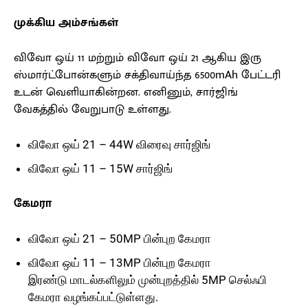
முக்கிய அம்சங்கள்
விவோ ஒய் 11 மற்றும் விவோ ஒய் 21 ஆகிய இரு
ஸ்மார்ட்போன்களும் சக்திவாய்ந்த 6500mAh பேட்டரி
உடன் வெளியாகின்றன. எனினும், சார்ஜிங்
வேகத்தில் வேறுபாடு உள்ளது.
விவோ ஒய் 21 – 44W விரைவு சார்ஜிங்
விவோ ஒய் 11 – 15W சார்ஜிங்
கேமரா
விவோ ஒய் 21 – 50MP பின்புற கேமரா
விவோ ஒய் 11 – 13MP பின்புற கேமரா
இரண்டு மாடல்களிலும் முன்புறத்தில் 5MP செல்ஃபி
கேமரா வழங்கப்பட்டுள்ளது.