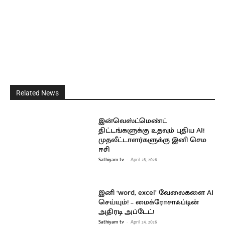
Related News
இன்வெஸ்ட்மெண்ட்
திட்டங்களுக்கு உதவும் புதிய AI!
முதலீட்டாளர்களுக்கு இனி செம
ஈசி
Sathiyam tv
-
April 28, 2026
இனி ‘word, excel’ வேலைகளை AI
செய்யும்! – மைக்ரோசாஃப்டின்
அதிரடி அப்டேட்!
Sathiyam tv
-
April 24, 2026