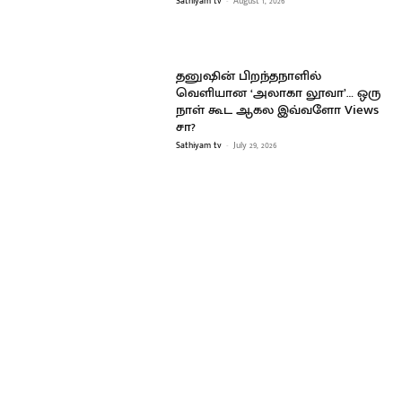
Sathiyam tv
-
August 1, 2026
தனுஷின் பிறந்தநாளில்
வெளியான ‘அலாகா லூவா’… ஒரு
நாள் கூட ஆகல இவ்வளோ Views
சா?
Sathiyam tv
-
July 29, 2026