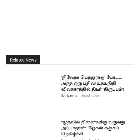
Related News
‘நிவேதா பெத்துராஜ்’ போட்ட
அந்த ஒரு பதிவு! உதயநிதி
விவகாரத்தில் திடீர் ‘திருப்பம்’!
Sathiyam tv
-
August 4, 2026
“முதலில் நினைவுக்கு வருவது
அப்பாதான்” ஜேசன் சஞ்சய்
நெகிழ்ச்சி…