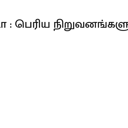
ா : பெரிய நிறுவனங்களுக