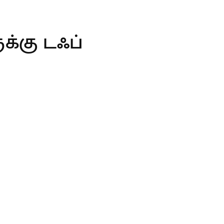
்கு டஃப்