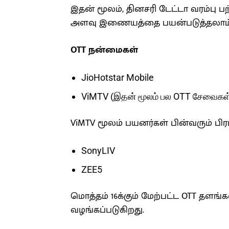
இதன் மூலம், தினசரி டேட்டா வரம்பு
அளவு இணையத்தை பயன்படுத்தலாம்
OTT நன்மைகள்
JioHotstar Mobile
ViMTV (இதன் மூலம் பல OTT சேவைகள
ViMTV மூலம் பயனர்கள் பின்வரும் 
SonyLIV
ZEE5
மொத்தம் 16க்கும் மேற்பட்ட OTT தளங
வழங்கப்படுகிறது.