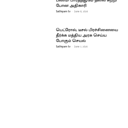
பணம்! பார்த்ததுமே தலை சுற்றி
போன அதிகாரி
Sathiyam tv
-
June 8, 2026
பெட்ரோல், டீசல் பிரச்சினையை
தீர்க்க மத்திய அரசு செய்ய
போகும் செயல்
Sathiyam tv
-
June 7, 2026