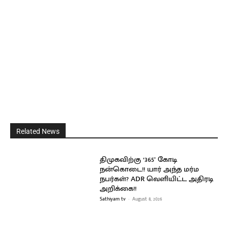
Related News
திமுகவிற்கு ‘365’ கோடி
நன்கொடை!! யார் அந்த மர்ம
நபர்கள்? ADR வெளியிட்ட அதிரடி
அறிக்கை!!
Sathiyam tv
-
August 8, 2026