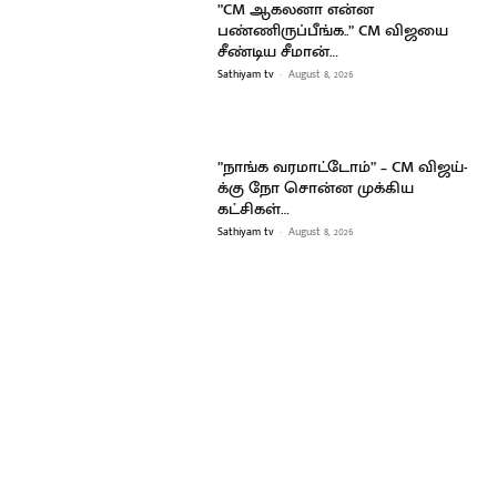
”CM ஆகலனா என்ன
பண்ணிருப்பீங்க..” CM விஜயை
சீண்டிய சீமான்…
Sathiyam tv
-
August 8, 2026
”நாங்க வரமாட்டோம்” – CM விஜய்-
க்கு நோ சொன்ன முக்கிய
கட்சிகள்…
Sathiyam tv
-
August 8, 2026