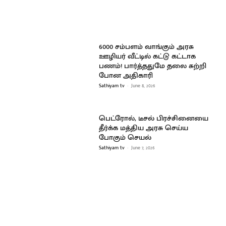
6000 சம்பளம் வாங்கும் அரசு
ஊழியர் வீட்டில் கட்டு கட்டாக
பணம்! பார்த்ததுமே தலை சுற்றி
போன அதிகாரி
Sathiyam tv
-
June 8, 2026
பெட்ரோல், டீசல் பிரச்சினையை
தீர்க்க மத்திய அரசு செய்ய
போகும் செயல்
Sathiyam tv
-
June 7, 2026