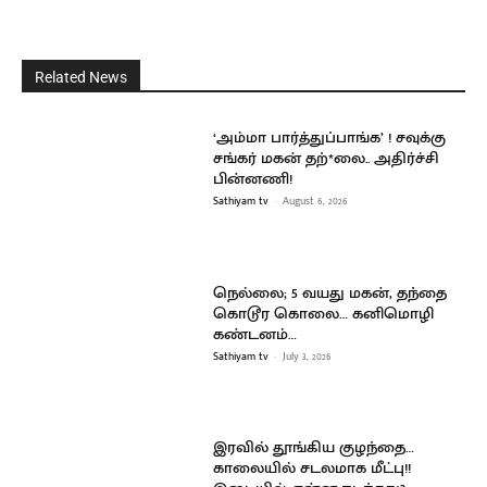
Related News
‘அம்மா பார்த்துப்பாங்க’ ! சவுக்கு
சங்கர் மகன் தற்*லை.. அதிர்ச்சி
பின்னணி!
Sathiyam tv
-
August 6, 2026
நெல்லை; 5 வயது மகன், தந்தை
கொடூர கொலை… கனிமொழி
கண்டனம்…
Sathiyam tv
-
July 3, 2026
இரவில் தூங்கிய குழந்தை…
காலையில் சடலமாக மீட்பு!!