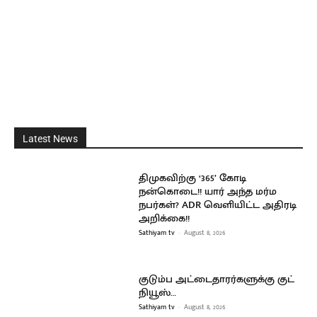
Latest News
திமுகவிற்கு ‘365’ கோடி
நன்கொடை!! யார் அந்த மர்ம
நபர்கள்? ADR வெளியிட்ட அதிரடி
அறிக்கை!!
Sathiyam tv
-
August 8, 2026
குடும்ப அட்டைதாரர்களுக்கு குட்
நியூஸ்…
Sathiyam tv
-
August 8, 2026