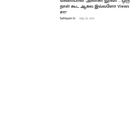
வெளியான ‘அலாகா லூவா’… ஒரு
நாள் கூட ஆகல இவ்வளோ Views
சா?
Sathiyam tv
-
July 29, 2026