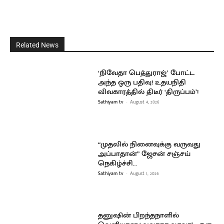
Related News
‘நிவேதா பெத்துராஜ்’ போட்ட
அந்த ஒரு பதிவு! உதயநிதி
விவகாரத்தில் திடீர் ‘திருப்பம்’!
Sathiyam tv
-
August 4, 2026
“முதலில் நினைவுக்கு வருவது
அப்பாதான்” ஜேசன் சஞ்சய்
நெகிழ்ச்சி…
Sathiyam tv
-
August 1, 2026
தனுஷின் பிறந்தநாளில்